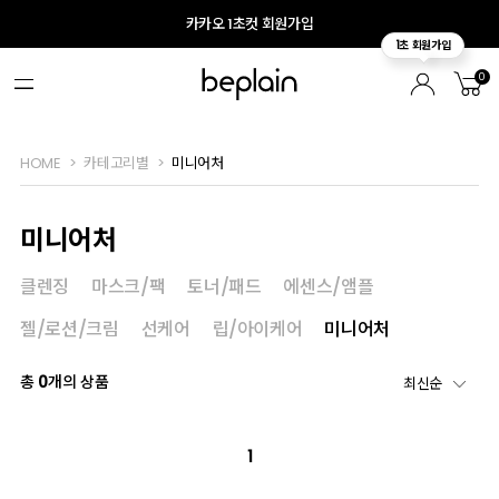
카카오 1초컷 회원가입
0
HOME
카테고리별
미니어처
미니어처
클렌징
마스크/팩
토너/패드
에센스/앰플
젤/로션/크림
선케어
립/아이케어
미니어처
총
0
개의 상품
1