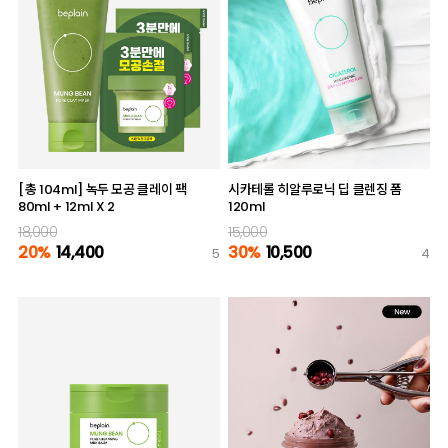
[총 104ml] 녹두 모공 클레이 팩
시카테롤 히알루로닉 딥 클렌징 폼
80ml + 12ml X 2
120ml
18,000
15,000
20%
14,400
30%
10,500
5
4