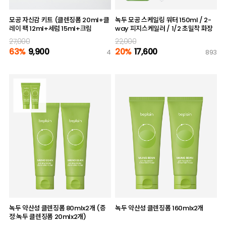
모공 자신감 키트 (클렌징폼 20ml+클
녹두 모공 스케일링 워터 150ml / 2-
레이 팩 12ml+세럼 15ml+크림
way 피지스케일러 / 1/2 초밀착 화장
20ml+선크림 1회분)
솜
27,000
22,000
63%
9,900
20%
17,600
4
893
녹두 약산성 클렌징폼 80mlx2개 (증
녹두 약산성 클렌징폼 160mlx2개
정:녹두 클렌징폼 20mlx2개)