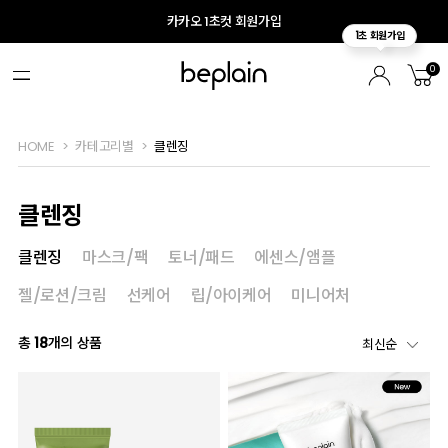
카카오 1초컷 회원가입
0
HOME
카테고리별
클렌징
클렌징
클렌징
마스크/팩
토너/패드
에센스/앰플
젤/로션/크림
선케어
립/아이케어
미니어처
총
18
개의 상품