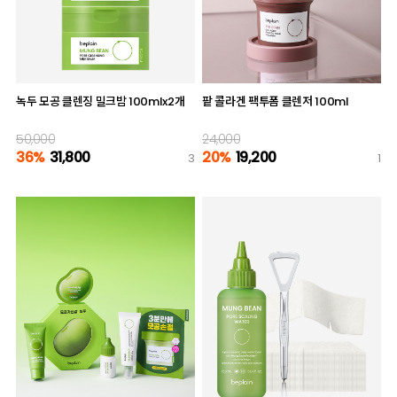
녹두 모공 클렌징 밀크밤 100mlx2개
팥 콜라겐 팩투폼 클렌저 100ml
50,000
24,000
36%
31,800
20%
19,200
3
1