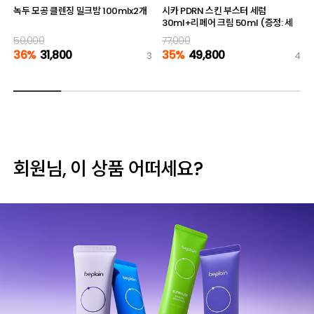
녹두 모공 클렌징 밀크밤 100mlx2개
시카 PDRN 스킨 부스터 세럼
30ml+리페어 크림 50ml (증정: 세
럼 10ml)
50,000
77,000
36%
31,800
35%
49,800
3
4
회원님, 이 상품 어떠세요?