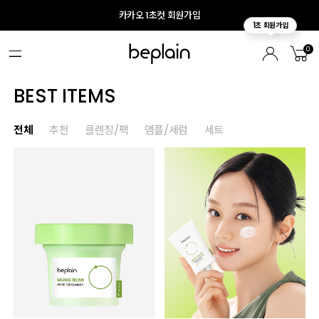
카카오 1초컷 회원가입
0
BEST ITEMS
전체
추천
클렌징/팩
앰플/세럼
세트