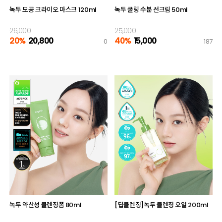
녹두 모공 크라이오 마스크 120ml
녹두 쿨링 수분 선크림 50ml
26,000
25,000
20%
20,800
40%
15,000
0
187
녹두 약산성 클렌징폼 80ml
[딥클렌징]녹두 클렌징 오일 200ml