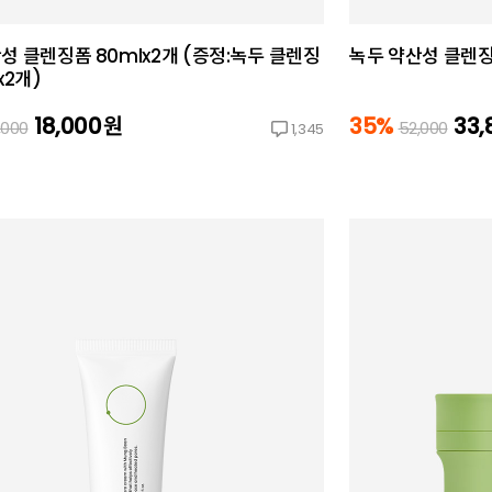
성 클렌징폼 80mlx2개 (증정:녹두 클렌징
녹두 약산성 클렌징폼
x2개)
18,000
원
35%
33,
,000
52,000
1,345