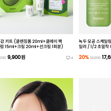
감 키트 (클렌징폼 20ml+클레이 팩
녹두 모공 스케일링 
세럼 15ml+크림 20ml+선크림 1회분)
일러 / 1/2 초밀착
9,900
원
20%
17,
,000
22,000
4