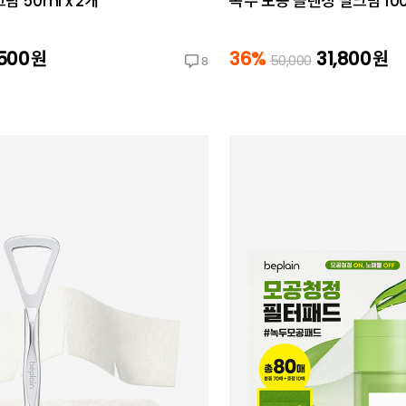
 50ml x 2개
녹두 모공 클렌징 밀크밤 100
,500
원
36%
31,800
원
50,000
8