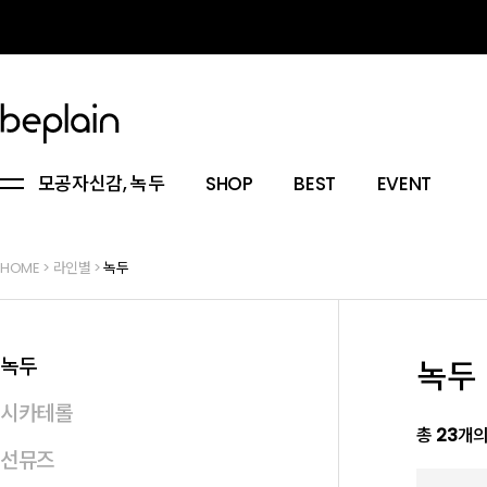
모공자신감, 녹두
SHOP
BEST
EVENT
HOME
>
라인별
>
녹두
녹두
녹두
시카테롤
총
23
개의
선뮤즈