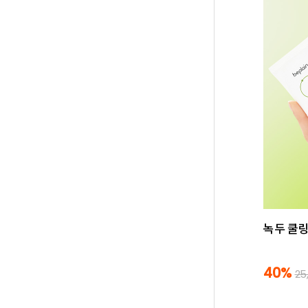
녹두 쿨링
40%
25