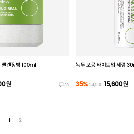
 클렌징밤 100ml
녹두 모공 타이트업 세럼 30
800
원
35%
15,600
원
24,000
38
1
2