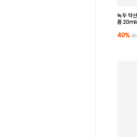
녹두 약산
폼 20ml
40%
30