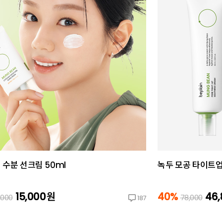
 수분 선크림 50ml
녹두 모공 타이트업 
15,000
원
40%
46
,000
78,000
187