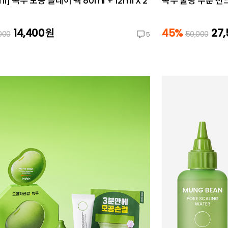
ml] 녹두 모공 클레이 팩 80ml + 12ml X 2
녹두 쿨링 수분 선크림
14,400
원
45%
27
000
50,000
5