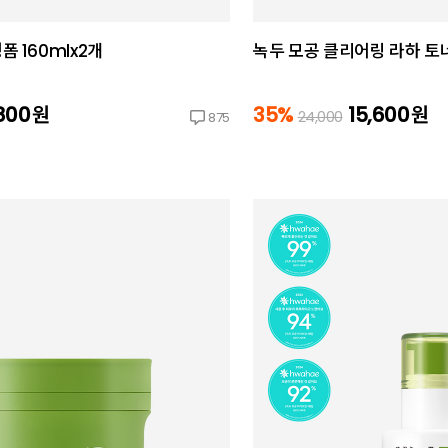
 160mlx2개
녹두 모공 클리어링 라하 토너
800
원
35%
15,600
원
24,000
875