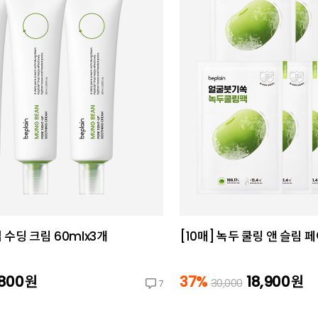
수딩 크림 60mlx3개
[10매] 녹두 쿨링 앤 슬림 
,800
원
37%
18,900
원
30,000
7