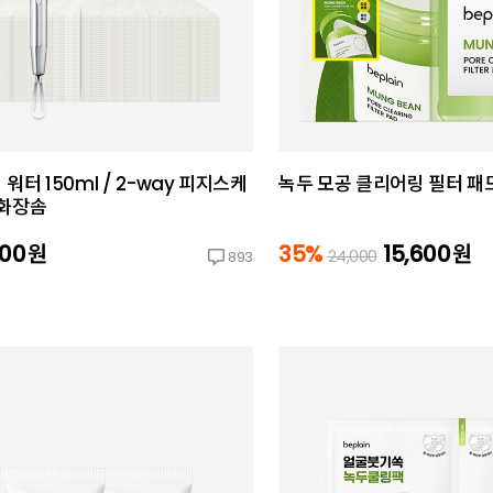
워터 150ml / 2-way 피지스케
녹두 모공 클리어링 필터 패드
 화장솜
600
원
35%
15,600
원
24,000
893