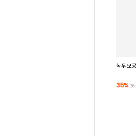
녹두 모공
35%
26