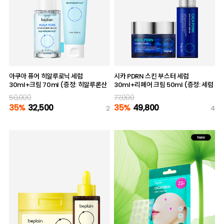
아쿠아 퓨어 히알루로닉 세럼
시카 PDRN 스킨 부스터 세럼
30ml+크림 70ml (증정: 히알루론산
30ml+리페어 크림 50ml (증정: 세럼
마스크 2매)
10ml)
50,000
77,000
35%
32,500
35%
49,800
2
4