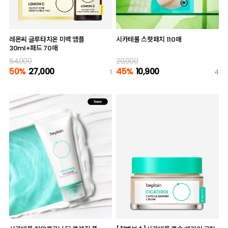
레몬씨 글루타치온 미백 앰플
시카테롤 스팟패치 110매
30ml+패드 70매
54,000
20,000
50%
27,000
45%
10,900
1
4