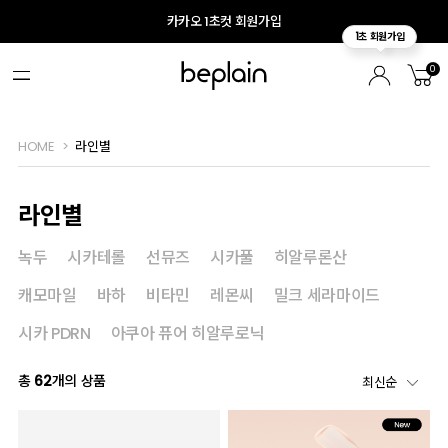
카카오 1초컷 회원가입
0
HOME
라인별
라인별
녹두
시카테롤
선뮤즈
시카풀
히알루론산
캐모마일
바하
비타민
레몬씨
밀크 세라마이드
시카 PDRN
아쿠아 퓨어 히알루로닉
총
62
개의 상품