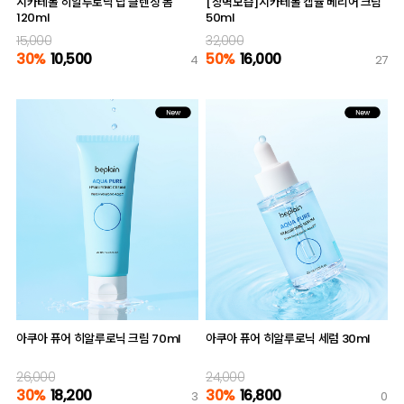
시카테롤 히알루로닉 딥 클렌징 폼
[장벽보습]시카테롤 캡슐 베리어 크림
120ml
50ml
15,000
32,000
30%
10,500
50%
16,000
4
27
아쿠아 퓨어 히알루로닉 크림 70ml
아쿠아 퓨어 히알루로닉 세럼 30ml
26,000
24,000
30%
18,200
30%
16,800
3
0