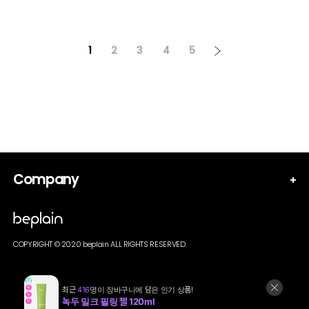
1
2
3
4
5
Company
COPYRIGHT © 2020 beplain ALL RIGHTS RESERVED.