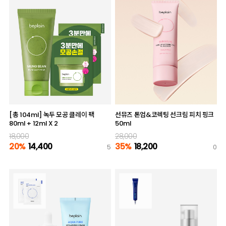
[총 104ml] 녹두 모공 클레이 팩
선뮤즈 톤업&코렉팅 선크림 피치 핑크
80ml + 12ml X 2
50ml
18,000
28,000
20%
14,400
35%
18,200
5
0