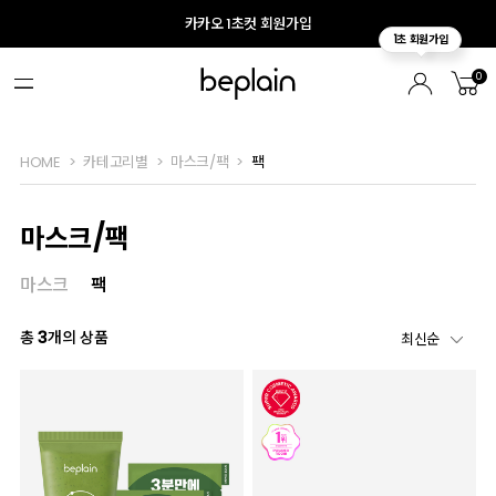
카카오 1초컷 회원가입
0
HOME
카테고리별
마스크/팩
팩
마스크/팩
마스크
팩
총
3
개의 상품