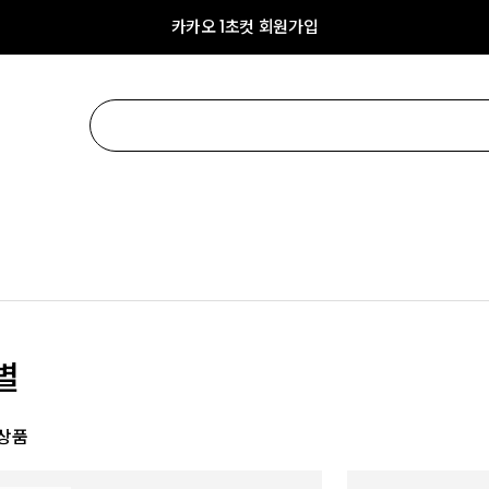
카카오 1초컷 회원가입
별
 상품