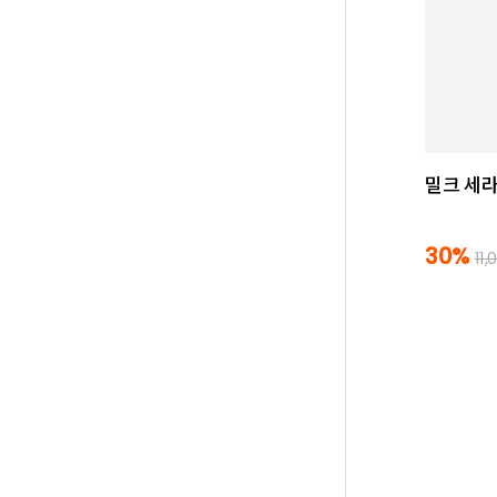
밀크 세라
30%
11,