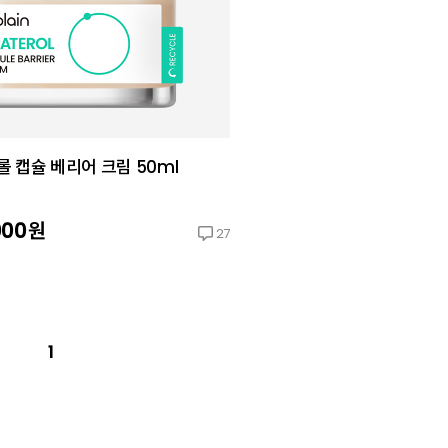
 캡슐 베리어 크림 50ml
000
원
27
1