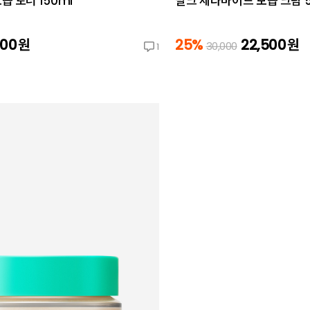
 토너 150ml
밀크 세라마이드 보습 크림 5
000
원
25%
22,500
원
30,000
1