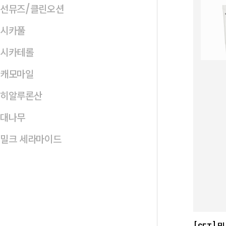
선뮤즈/클린오션
시카풀
시카테롤
캐모마일
히알루론산
대나무
밀크 세라마이드