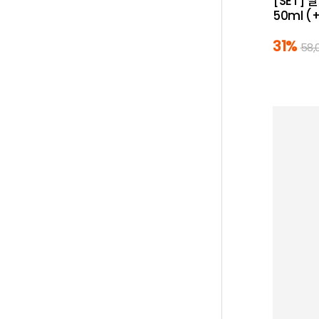
[SET] 
50ml 
31%
58,