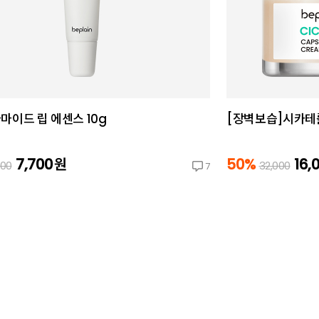
마이드 립 에센스 10g
[장벽보습]시카테롤
7,700
원
50%
16,
000
32,000
7