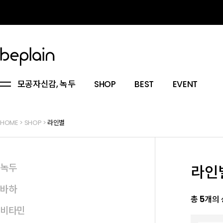
모공자신감, 녹두
SHOP
BEST
EVENT
HOME
>
SHOP
>
라인별
녹두
라인
바하
총
5
개의
비타민