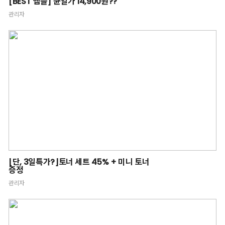
[BEST 앰플] 균일가 14,900원??
관리자
[단, 3일특가?]토너 세트 45% + 미니 토너
증정
관리자