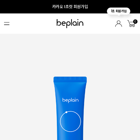
카카오 1초컷 회원가입
0