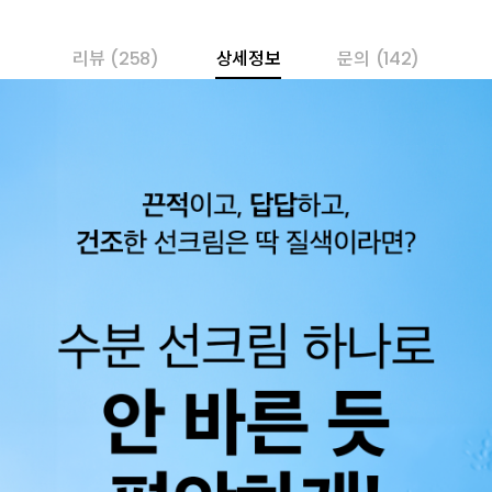
리뷰
(258)
상세정보
문의
(142)