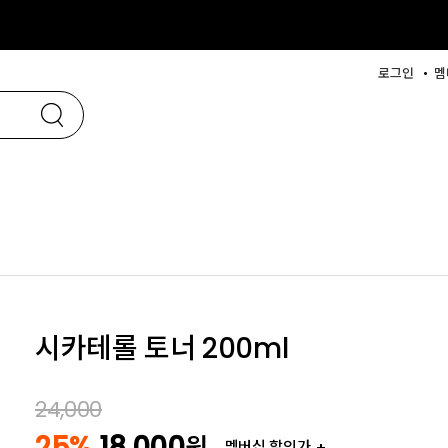
로그인
멤
시카테롤 토너 200ml
24,000
25%
18,000
원
멤버십 할인가