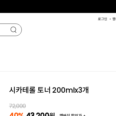
로그인
멤
시카테롤 토너 200mlx3개
72,000
40%
43,200
원
멤버십 할인가