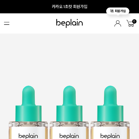
카카오 1초컷 회원가입
0