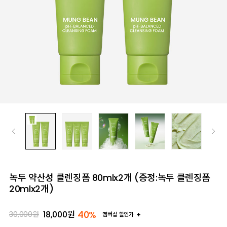
녹두 약산성 클렌징폼 80mlx2개 (증정:녹두 클렌징폼
20mlx2개)
40%
18,000
원
30,000
원
멤버십 할인가