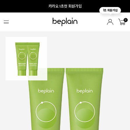
카카오 1초컷 회원가입
0