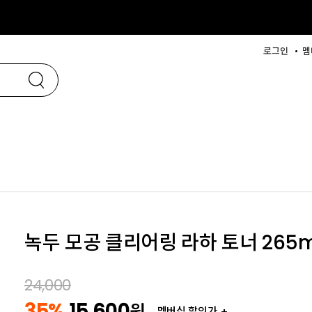
로그인
멤
녹두 모공 클리어링 라하 토너 265m
24,000
35%
15,600
원
멤버십 할인가