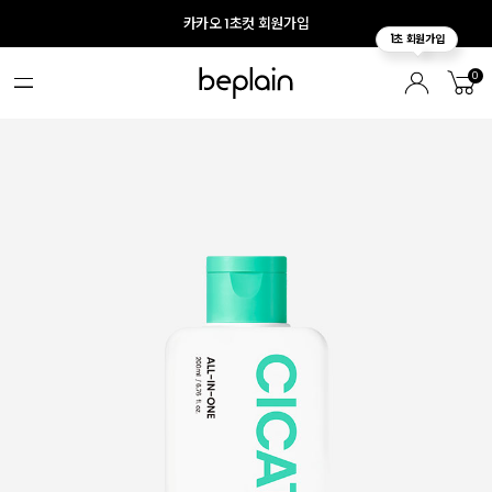
카카오 1초컷 회원가입
0