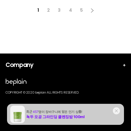
1
2
3
4
5
Company
COPYRIGHT © 2020 beplain ALL RIGHTS RESERVED.