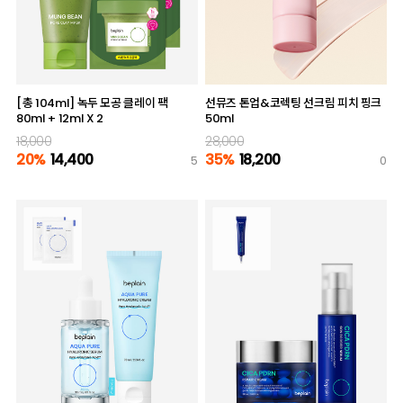
[총 104ml] 녹두 모공 클레이 팩
선뮤즈 톤업&코렉팅 선크림 피치 핑크
80ml + 12ml X 2
50ml
18,000
28,000
20%
14,400
35%
18,200
5
0