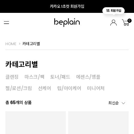
카카오 1초컷 회원가입
0
HOME
카테고리별
카테고리별
클렌징
마스크/팩
토너/패드
에센스/앰플
젤/로션/크림
선케어
립/아이케어
미니어처
총
65
개의 상품