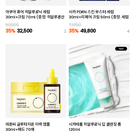
아쿠아 퓨어 히알루로닉 세럼
시카 PDRN 스킨 부스터 세럼
30ml+크림 70ml (증정: 히알루론산
30ml+리페어 크림 50ml (증정: 세럼
마스크 2매)
10ml)
50,000
77,000
35%
32,500
35%
49,800
2
4
레몬씨 글루타치온 미백 앰플
시카테롤 히알루로닉 딥 클렌징 폼
30ml+패드 70매
120ml