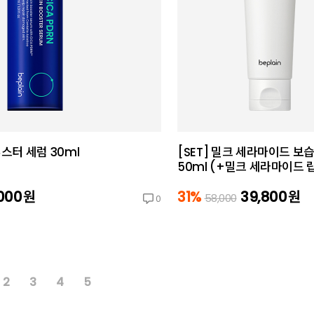
부스터 세럼 30ml
[SET] 밀크 세라마이드 보습 
50ml (+밀크 세라마이드 
,000
원
31%
39,800
원
58,000
0
2
3
4
5