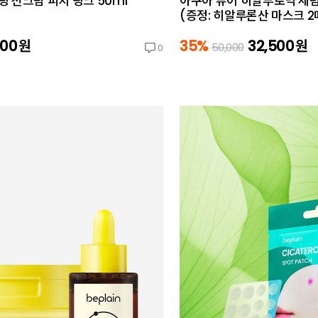
 선크림 피치 핑크 50ml
아쿠아 퓨어 히알루로닉 세럼 
(증정: 히알루론산 마스크 2
200
원
35%
32,500
원
50,000
0