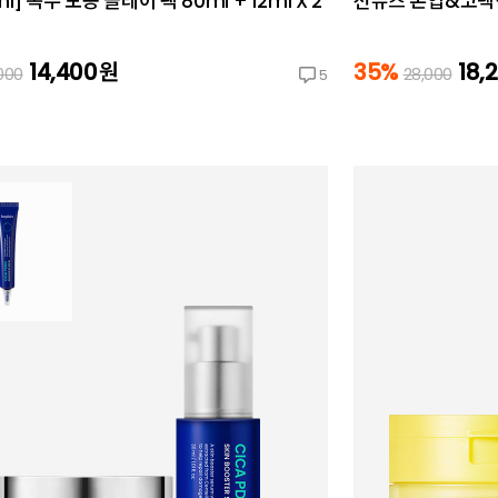
ml] 녹두 모공 클레이 팩 80ml + 12ml X 2
선뮤즈 톤업&코렉팅
14,400
원
35%
18,
000
28,000
5