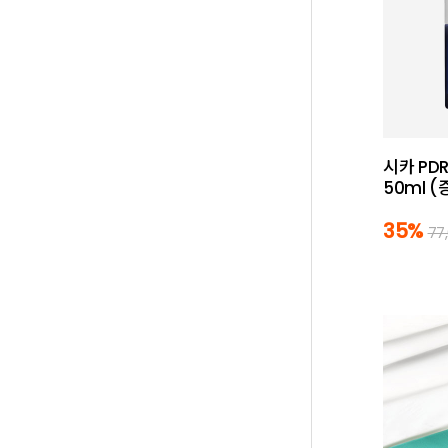
시카 PD
50ml (
35%
77