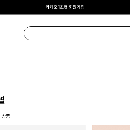
카카오 1초컷 회원가입
별
 상품