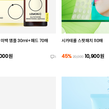
미백 앰플 30ml+패드 70매
시카테롤 스팟패치 110매
,000
원
45%
10,900
원
20,000
1