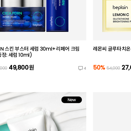
RN 스킨 부스터 세럼 30ml+리페어 크림
레몬씨 글루타치온 
증정: 세럼 10ml)
49,800
원
50%
27
,000
54,000
4