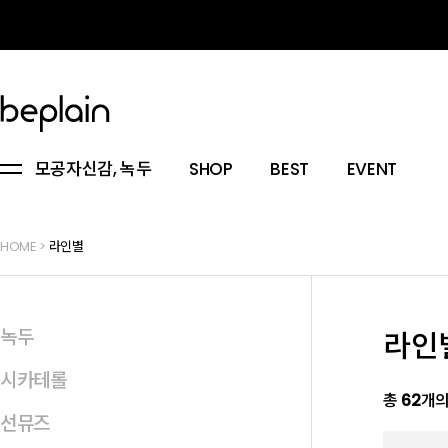
모공자신감, 녹두
SHOP
BEST
EVENT
HOME
>
라인별
녹두
라인
시카테롤
총
62
개의
선뮤즈