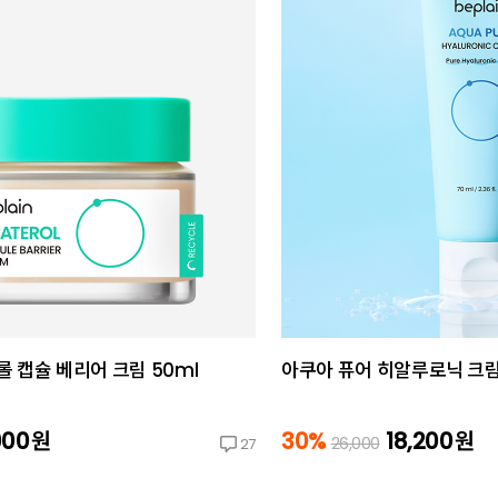
 캡슐 베리어 크림 50ml
아쿠아 퓨어 히알루로닉 크림
000
원
30%
18,200
원
26,000
27