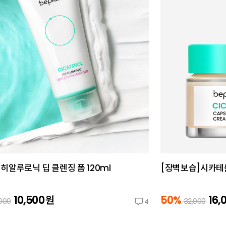
히알루로닉 딥 클렌징 폼 120ml
[장벽보습]시카테롤
10,500
원
50%
16,
,000
32,000
4