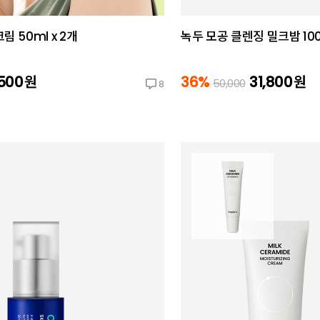
 50ml x 2개
녹두 모공 클렌징 밀크밤 100
,500
원
36%
31,800
원
50,000
8