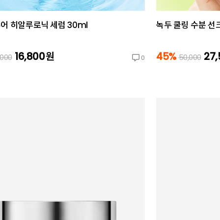
어 히알루로닉 세럼 30ml
녹두 쿨링 수분 선크림
16,800
원
45%
27
,000
50,000
0