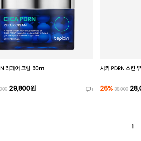
RN 리페어 크림 50ml
시카 PDRN 스킨 
29,800
원
26%
28
,000
38,000
1
1