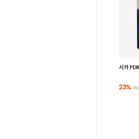
시카 PD
23%
39