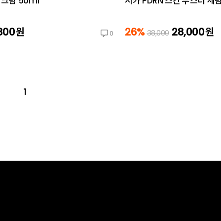
 크림 50ml
시카 PDRN 스킨 부스터 세럼
800
원
26%
28,000
원
38,000
0
1
고