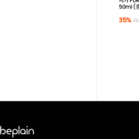
시카 PD
50ml (
35%
77