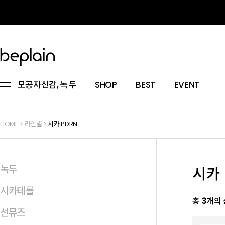
모공자신감, 녹두
SHOP
BEST
EVENT
HOME
>
라인별
>
시카 PDRN
녹두
시카 
시카테롤
총
3
개의
선뮤즈