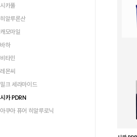
시카풀
히알루론산
캐모마일
바하
비타민
레몬씨
밀크 세라마이드
시카 PDRN
아쿠아 퓨어 히알루로닉