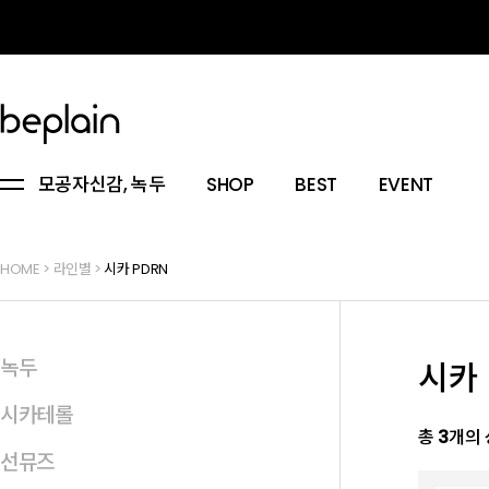
모공자신감, 녹두
SHOP
BEST
EVENT
HOME
>
라인별
>
시카 PDRN
녹두
시카 
시카테롤
총
3
개의
선뮤즈