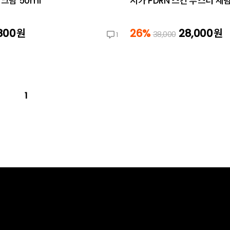
 크림 50ml
시카 PDRN 스킨 부스터 세럼
800
원
26%
28,000
원
38,000
1
1
고