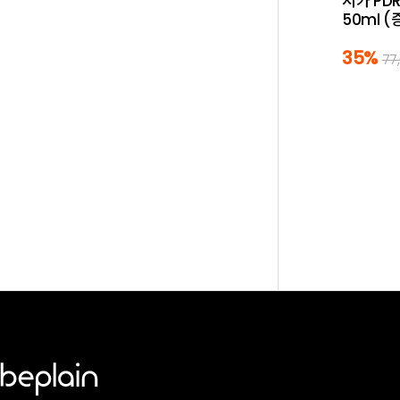
시카 PD
50ml (
35%
77