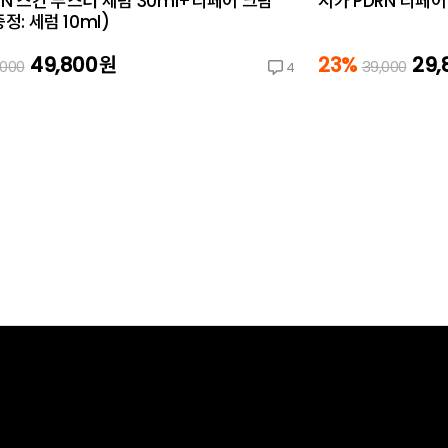
RN 스킨 부스터 세럼 30ml+리페어 크림
시카 PDRN 리페어
증정: 세럼 10ml)
49,800
원
23%
29,
,000
39,000
4