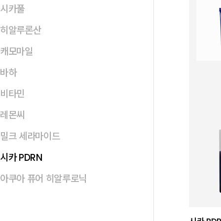
시카풀
히알루론산
캐모마일
바하
비타민
레몬씨
밀크 세라마이드
시카 PDRN
아쿠아 퓨어 히알루로닉