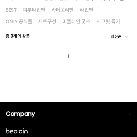
BEST
피부타입별
카테고리별
라인별
ONLY 공식몰
세트구성
비플레인 굿즈
시크릿 특가
총
0
개의 상품
1
Company