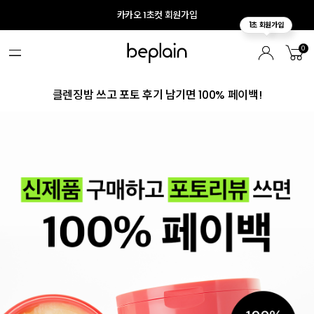
카카오 1초컷 회원가입
0
클렌징밤 쓰고 포토 후기 남기면 100% 페이백!