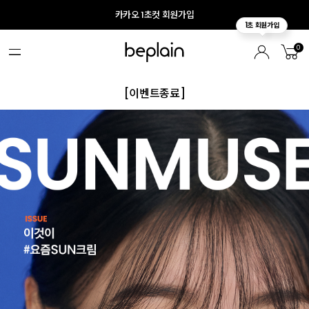
카카오 1초컷 회원가입
0
[이벤트종료]