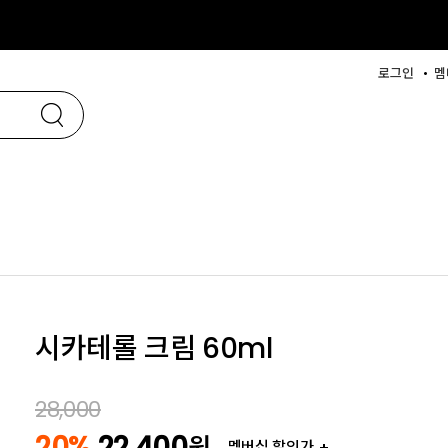
로그인
멤
시카테롤 크림 60ml
28,000
20%
22,400
원
멤버십 할인가