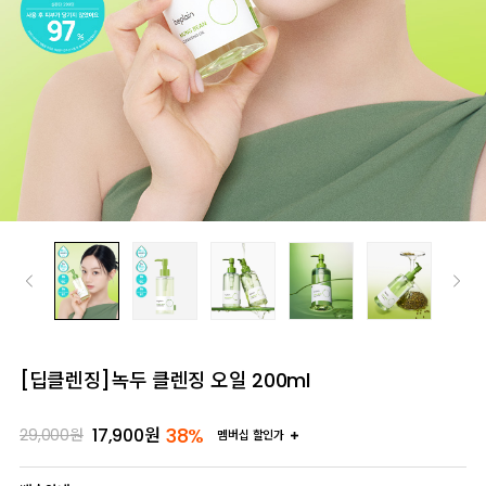
[딥클렌징]녹두 클렌징 오일 200ml
38%
17,900
원
29,000
원
멤버십 할인가