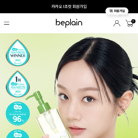
카카오 1초컷 회원가입
0