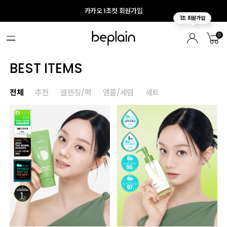
카카오 1초컷 회원가입
0
BEST ITEMS
전체
추천
클렌징/팩
앰플/세럼
세트