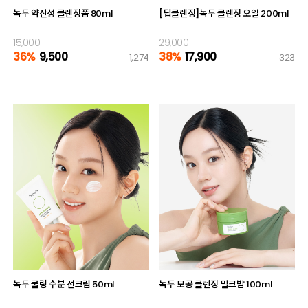
녹두 약산성 클렌징폼 80ml
[딥클렌징]녹두 클렌징 오일 200ml
15,000
29,000
36%
9,500
38%
17,900
1,274
323
녹두 쿨링 수분 선크림 50ml
녹두 모공 클렌징 밀크밤 100ml