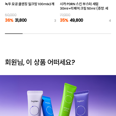
녹두 모공 클렌징 밀크밤 100mlx2개
시카 PDRN 스킨 부스터 세럼
30ml+리페어 크림 50ml (증정: 세
럼 10ml)
50,000
77,000
36%
31,800
35%
49,800
3
4
회원님, 이 상품 어떠세요?