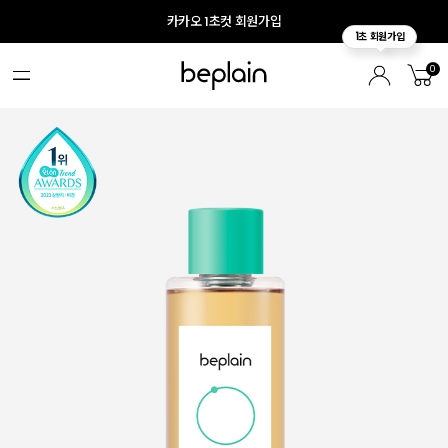
카카오 1초컷 회원가입
0