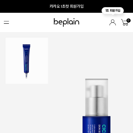
카카오 1초컷 회원가입
0