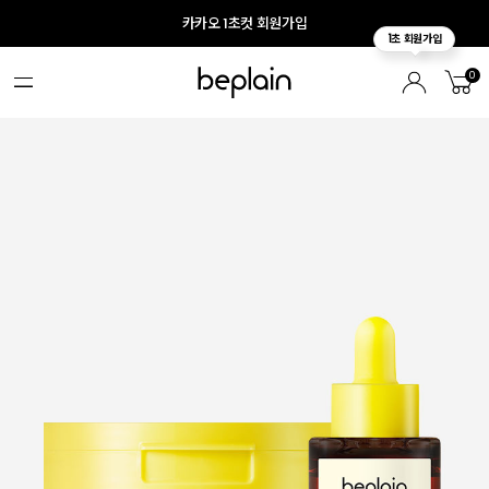
카카오 1초컷 회원가입
0