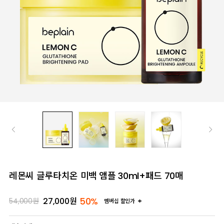
레몬씨 글루타치온 미백 앰플 30ml+패드 70매
50%
27,000
원
54,000
원
멤버십 할인가