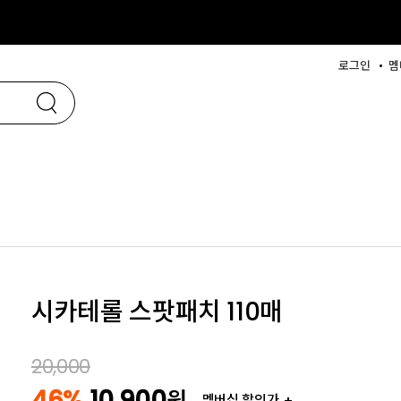
로그인
멤
시카테롤 스팟패치 110매
20,000
46%
10,900
원
멤버십 할인가