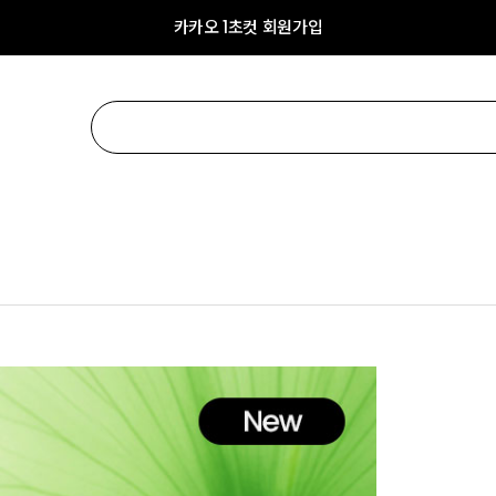
카카오 1초컷 회원가입