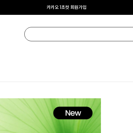
카카오 1초컷 회원가입