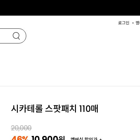
로그인
멤
시카테롤 스팟패치 110매
20,000
46%
10,900
원
멤버십 할인가