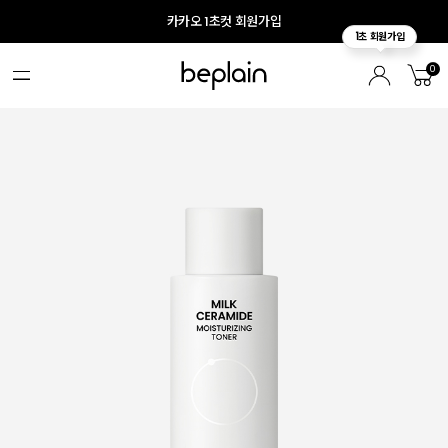
카카오 1초컷 회원가입
0