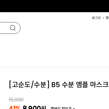
로그인
멤
[고순도/수분] B5 수분 앰플 마스크
15,000
41%
8,900
원
멤버십 할인가