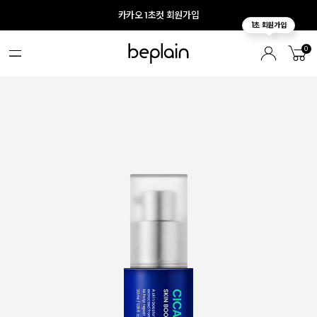
카카오 1초컷 회원가입
0