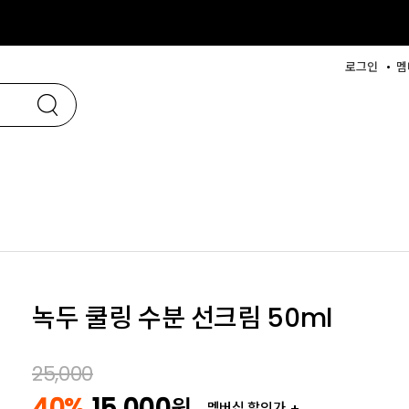
로그인
멤
녹두 쿨링 수분 선크림 50ml
25,000
40%
15,000
원
멤버십 할인가