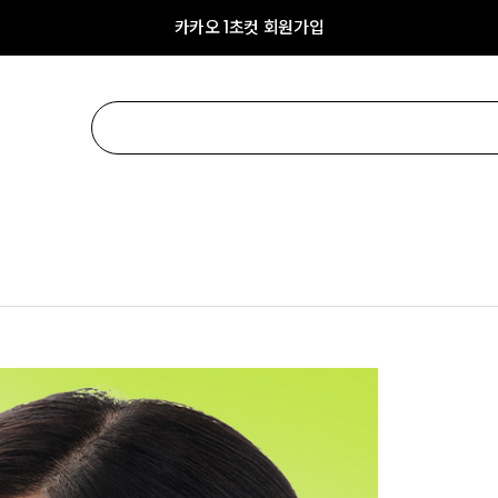
카카오 1초컷 회원가입