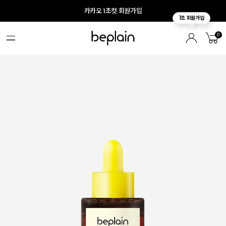
카카오 1초컷 회원가입
0