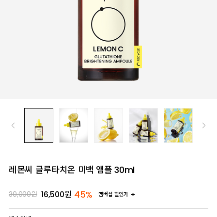
레몬씨 글루타치온 미백 앰플 30ml
45%
16,500
원
30,000
원
멤버십 할인가