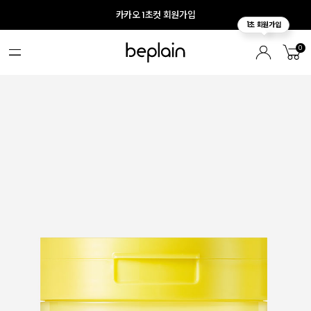
카카오 1초컷 회원가입
0