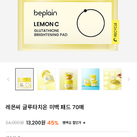
레몬씨 글루타치온 미백 패드 70매
45%
13,200
원
24,000
원
멤버십 할인가