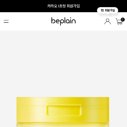
카카오 1초컷 회원가입
0