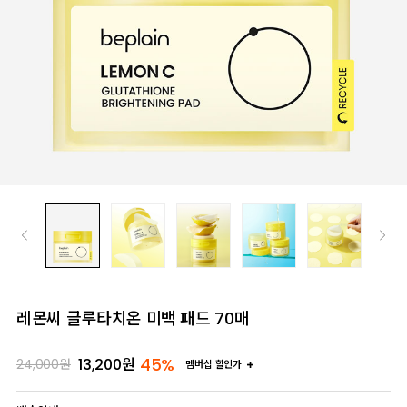
레몬씨 글루타치온 미백 패드 70매
45%
13,200
원
24,000
원
멤버십 할인가