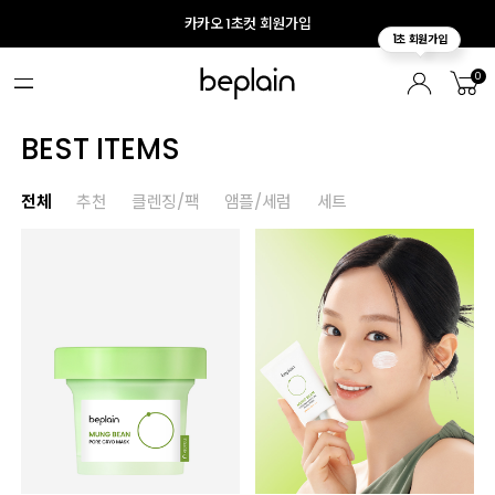
카카오 1초컷 회원가입
0
BEST ITEMS
전체
추천
클렌징/팩
앰플/세럼
세트