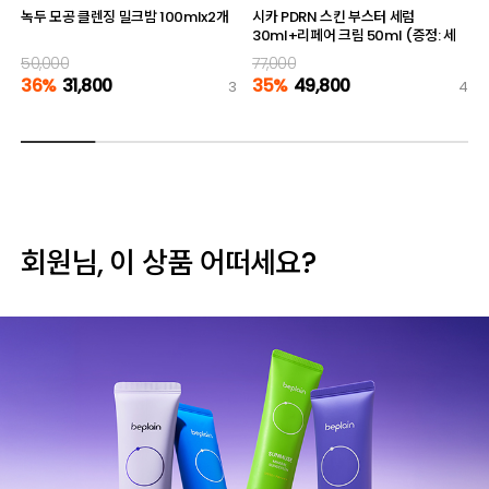
녹두 모공 클렌징 밀크밤 100mlx2개
시카 PDRN 스킨 부스터 세럼
30ml+리페어 크림 50ml (증정: 세
럼 10ml)
50,000
77,000
36%
31,800
35%
49,800
3
4
회원님, 이 상품 어떠세요?