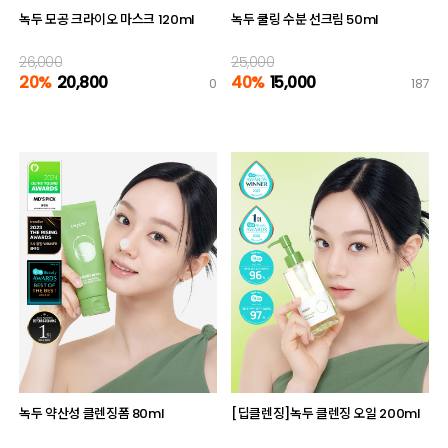
녹두 모공 크라이오 마스크 120ml
녹두 쿨링 수분 선크림 50ml
26,000
25,000
20%
20,800
40%
15,000
0
187
녹두 약산성 클렌징폼 80ml
[딥클렌징]녹두 클렌징 오일 200ml