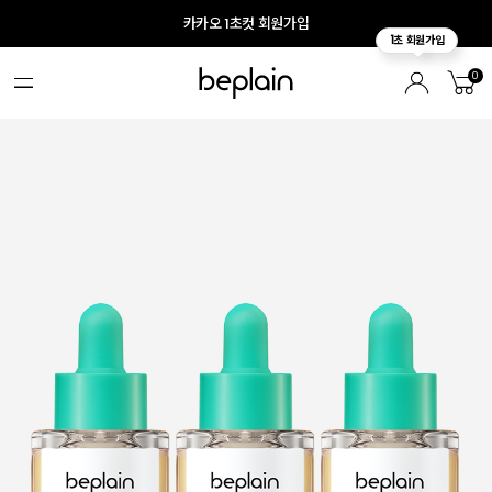
카카오 1초컷 회원가입
0