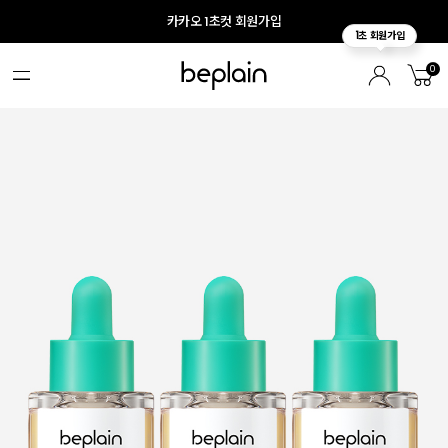
카카오 1초컷 회원가입
0