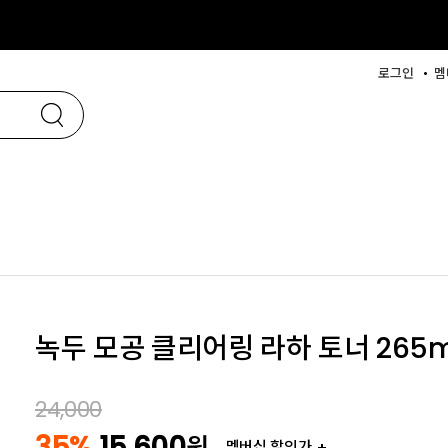
로그인
멤
녹두 모공 클리어링 라하 토너 265m
24,000
35%
15,600
원
멤버십 할인가