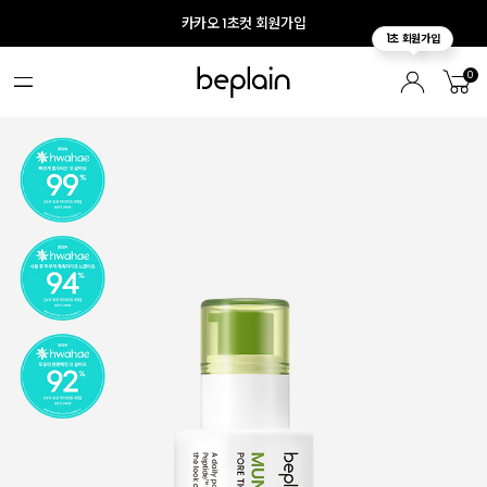
카카오 1초컷 회원가입
0