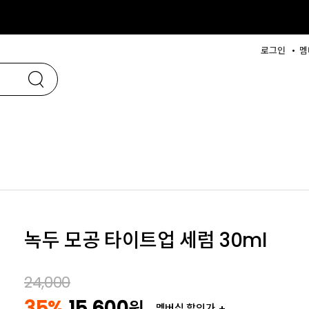
로그인
멤
녹두 모공 타이트업 세럼 30ml
24,000
35%
15,600
원
멤버십 할인가